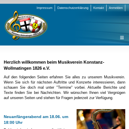
Navigation
Impressum
Datenschutzerklärung
Kontakt
Anmelden
überspringen
Navigation
Startseite
überspringen
Verein
Herzlich willkommen beim Musikverein Konstanz-
Wollmatingen 1826 e.V.
Orchester
Vorstand
Auf den folgenden Seiten erfahren Sie alles zu unserem Musikverein.
Nachrichten
Team Jugend
Stammorchester
Wenn Sie sich für nächsten Auftritte und Konzerte interessieren, dann
schauen Sie doch mal unter "Termine" vorbei. Aktuelle Berichte und
Termine
Funktionsträger
Jugendkapelle
Startseite
Texte finden Sie bei Nachrichten. Wir wünschen Ihnen viel Vergnügen
Presse
Satzung/Ordnungen
Instrumenten-Serie
Stammorchester
auf unseren Seiten und stehen für Fragen jederzeit zur Verfügung.
Geschichte
Formulare
Jugendkapelle
Jahr 2000 - 2004
Sponsoren
Interne Infos
Jahr 2005 - 2009
Bilder
Neuanfängerabend am 18.06. um
18:00 Uhr
Newsletter
Jahr 2010 - 2014
Chronik
Stammorchester