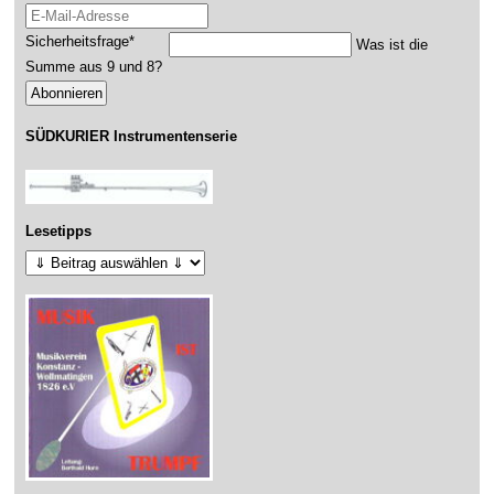
E-Mail-Adresse
Pflichtfeld
Sicherheitsfrage
*
Was ist die
Summe aus 9 und 8?
Abonnieren
SÜDKURIER Instrumentenserie
Lesetipps