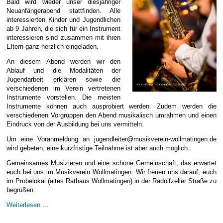
Bald wird wieder unser diesjähriger
E-Mail Strato
Jahr 2015 - 2019
Vorstände
Jugendausbildung
Neuanfängerabend stattfinden. Alle
interessierten Kinder und Jugendlichen
HiDrive Strato
Jahr 2020 bis
Dirigenten
ab 9 Jahren, die sich für ein Instrument
interessieren sind zusammen mit ihren
Eltern ganz herzlich eingeladen.
An diesem Abend werden wir den
Ablauf und die Modalitäten der
Jugendarbeit erklären sowie die
verschiedenen im Verein vertretenen
Instrumente vorstellen. Die meisten
Instrumente können auch ausprobiert werden. Zudem werden die
verschiedenen Vorgruppen den Abend musikalisch umrahmen und einen
Eindruck von der Ausbildung bei uns vermitteln.
Um eine Voranmeldung an jugendleiter@musikverein-wollmatingen.de
wird gebeten, eine kurzfristige Teilnahme ist aber auch möglich.
Gemeinsames Musizieren und eine schöne Gemeinschaft, das erwartet
euch bei uns im Musikverein Wollmatingen. Wir freuen uns darauf, euch
im Probelokal (altes Rathaus Wollmatingen) in der Radolfzeller Straße zu
begrüßen.
Neuanfängerabend
Weiterlesen …
am
18.06.