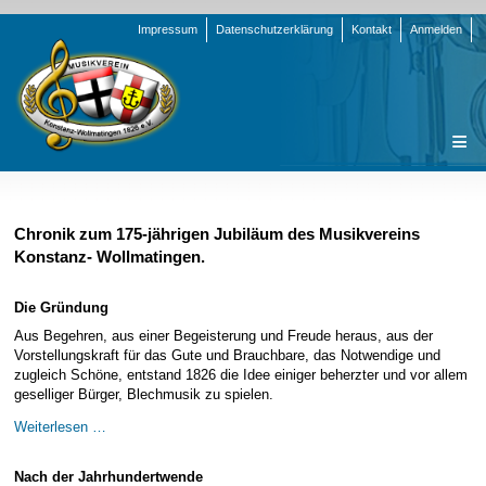
Navigation
Impressum
Datenschutzerklärung
Kontakt
Anmelden
überspringen
Navigation
Startseite
überspringen
Verein
Chronik zum 175-jährigen Jubiläum des Musikvereins
Konstanz- Wollmatingen.
Orchester
Vorstand
Nachrichten
Team Jugend
Stammorchester
Die Gründung
Termine
Funktionsträger
Jugendkapelle
Startseite
Aus Begehren, aus einer Begeisterung und Freude heraus, aus der
Vorstellungskraft für das Gute und Brauchbare, das Notwendige und
Presse
Satzung/Ordnungen
Instrumenten-Serie
Stammorchester
zugleich Schöne, entstand 1826 die Idee einiger beherzter und vor allem
geselliger Bürger, Blechmusik zu spielen.
Geschichte
Formulare
Jugendkapelle
Jahr 2000 - 2004
Die
Weiterlesen …
Sponsoren
Interne Infos
Jahr 2005 - 2009
Bilder
Gründung
Newsletter
Jahr 2010 - 2014
Chronik
Stammorchester
Nach der Jahrhundertwende