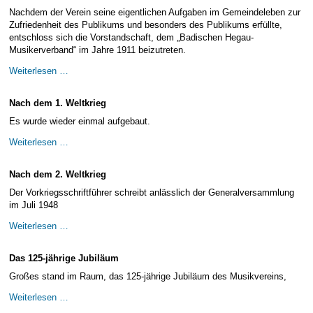
Nachdem der Verein seine eigentlichen Aufgaben im Gemeindeleben zur
E-Mail Strato
Jahr 2015 - 2019
Vorstände
Jugendausbildung
Zufriedenheit des Publikums und besonders des Publikums erfüllte,
HiDrive Strato
Jahr 2020 bis
Dirigenten
entschloss sich die Vorstandschaft, dem „Badischen Hegau-
Musikerverband“ im Jahre 1911 beizutreten.
Nach
Weiterlesen …
der
Jahrhundertwende
Nach dem 1. Weltkrieg
Es wurde wieder einmal aufgebaut.
Nach
Weiterlesen …
dem
1.
Nach dem 2. Weltkrieg
Weltkrieg
Der Vorkriegsschriftführer schreibt anlässlich der Generalversammlung
im Juli 1948
Nach
Weiterlesen …
dem
2.
Das 125-jährige Jubiläum
Weltkrieg
Großes stand im Raum, das 125-jährige Jubiläum des Musikvereins,
Das
Weiterlesen …
125-