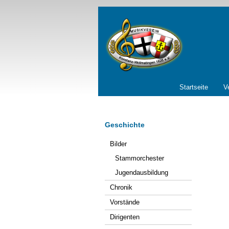
Navigation
Startseite
V
überspringen
Geschichte
Navigation
Bilder
überspringen
Stammorchester
Jugendausbildung
Chronik
Vorstände
Dirigenten