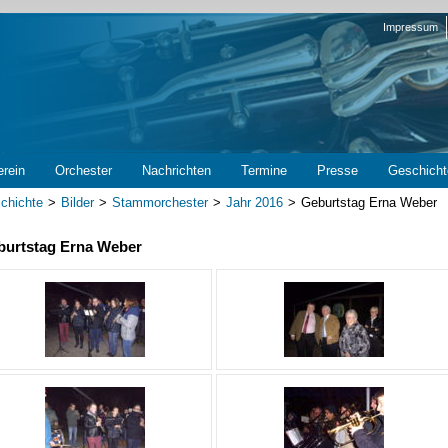
Navigation
Impressum
überspring
erein
Orchester
Nachrichten
Termine
Presse
Geschicht
chichte
Bilder
Stammorchester
Jahr 2016
Geburtstag Erna Weber
burtstag Erna Weber