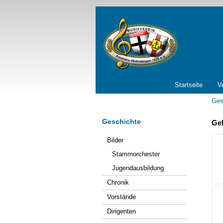
Navigation
Startseite
V
überspringen
Ges
Geschichte
Ge
Navigation
Bilder
überspringen
Stammorchester
Jugendausbildung
Chronik
Vorstände
Dirigenten