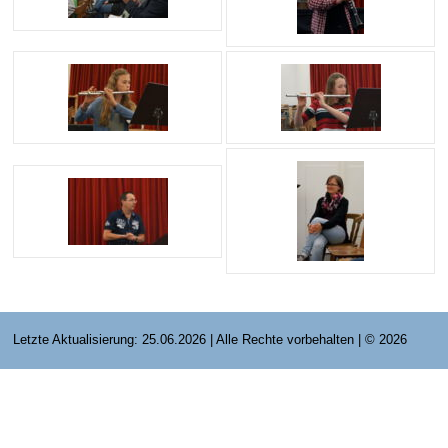
E-Mail Strato
Jahr 2015 - 2019
Vorstände
Jugendausbildung
HiDrive Strato
Jahr 2020 bis
Dirigenten
Letzte Aktualisierung: 25.06.2026 | Alle Rechte vorbehalten | © 2026