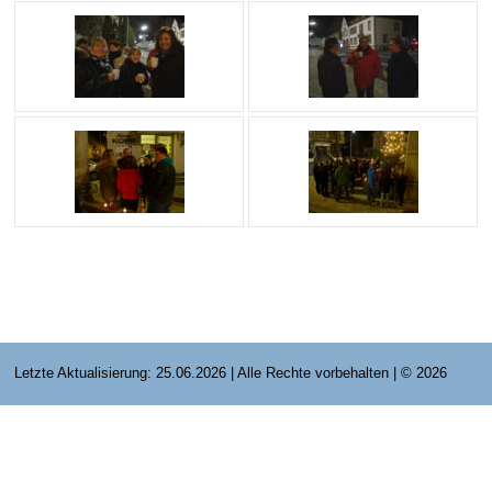
E-Mail Strato
Jahr 2015 - 2019
Vorstände
Jugendausbildung
HiDrive Strato
Jahr 2020 bis
Dirigenten
Letzte Aktualisierung: 25.06.2026 | Alle Rechte vorbehalten | © 2026