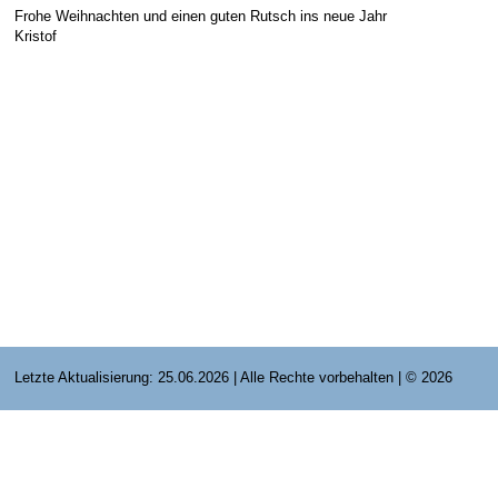
Frohe Weihnachten und einen guten Rutsch ins neue Jahr
E-Mail Strato
Jahr 2015 - 2019
Vorstände
Jugendausbildung
Kristof
HiDrive Strato
Jahr 2020 bis
Dirigenten
Letzte Aktualisierung: 25.06.2026 | Alle Rechte vorbehalten | © 2026