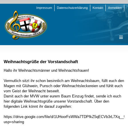
Navigation
Impressum
Datenschutzerklärung
Kontakt
Anmelden
überspringen
Navigation
Startseite
überspringen
Verein
Weihnachtsgrüße der Vorstandschaft
Orchester
Vorstand
Hallo ihr Weihnachtsmänner und Weihnachtsfrauen!
Nachrichten
Team Jugend
Stammorchester
Vermutlich sitzt ihr schon besinnlich am Weihnachtsbaum, füllt euch den
Magen mit Glühwein, Punsch oder Weihnachtsleckereien und fühlt euch
Termine
Funktionsträger
Jugendkapelle
Startseite
vom Geist der Weihnacht beseelt.
Damit auch der MVW unter eurem Baum Einzug findet, sende ich euch
Presse
Satzung/Ordnungen
Instrumenten-Serie
Stammorchester
hier digitale Weihnachtsgrüße unserer Vorstandschaft. Über den
Geschichte
Formulare
Jugendkapelle
Jahr 2000 - 2004
folgenden Link könnt ihr darauf zugreifen:
Sponsoren
Interne Infos
Jahr 2005 - 2009
Bilder
https://drive.google.com/file/d/1UHoorFsWWa7TDPfkZ5qECVb3rL7Xq__9/
usp=sharing
Newsletter
Jahr 2010 - 2014
Chronik
Stammorchester