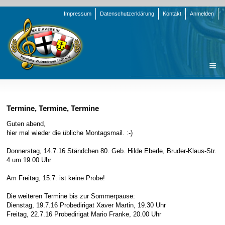
Navigation
Impressum
Datenschutzerklärung
Kontakt
Anmelden
überspringen
Navigation
Startseite
überspringen
Verein
Termine, Termine, Termine
Orchester
Vorstand
Guten abend,
hier mal wieder die übliche Montagsmail. :-)
Nachrichten
Team Jugend
Stammorchester
Donnerstag, 14.7.16 Ständchen 80. Geb. Hilde Eberle, Bruder-Klaus-Str.
Termine
Funktionsträger
Jugendkapelle
Startseite
4 um 19.00 Uhr
Presse
Satzung/Ordnungen
Instrumenten-Serie
Stammorchester
Am Freitag, 15.7. ist keine Probe!
Geschichte
Formulare
Jugendkapelle
Jahr 2000 - 2004
Die weiteren Termine bis zur Sommerpause:
Sponsoren
Interne Infos
Jahr 2005 - 2009
Bilder
Dienstag, 19.7.16 Probedirigat Xaver Martin, 19.30 Uhr
Freitag, 22.7.16 Probedirigat Mario Franke, 20.00 Uhr
Newsletter
Jahr 2010 - 2014
Chronik
Stammorchester