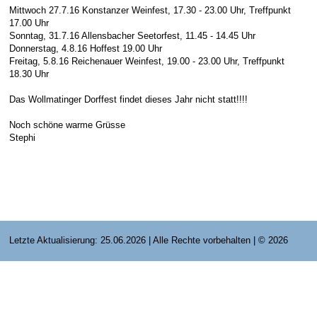
Mittwoch 27.7.16 Konstanzer Weinfest, 17.30 - 23.00 Uhr, Treffpunkt
E-Mail Strato
Jahr 2015 - 2019
Vorstände
Jugendausbildung
17.00 Uhr
Sonntag, 31.7.16 Allensbacher Seetorfest, 11.45 - 14.45 Uhr
HiDrive Strato
Jahr 2020 bis
Dirigenten
Donnerstag, 4.8.16 Hoffest 19.00 Uhr
Freitag, 5.8.16 Reichenauer Weinfest, 19.00 - 23.00 Uhr, Treffpunkt
18.30 Uhr
Das Wollmatinger Dorffest findet dieses Jahr nicht statt!!!!
Noch schöne warme Grüsse
Stephi
Letzte Aktualisierung: 25.06.2026 | Alle Rechte vorbehalten | © 2026