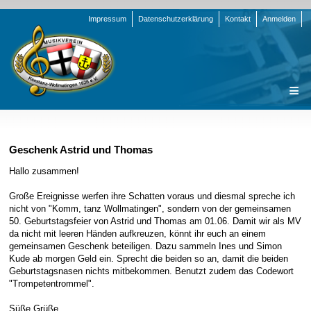
Navigation
Impressum
Datenschutzerklärung
Kontakt
Anmelden
überspringen
Navigation
Startseite
überspringen
Verein
Geschenk Astrid und Thomas
Orchester
Vorstand
Hallo zusammen!
Nachrichten
Team Jugend
Stammorchester
Große Ereignisse werfen ihre Schatten voraus und diesmal spreche ich
nicht von "Komm, tanz Wollmatingen", sondern von der gemeinsamen
Termine
Funktionsträger
Jugendkapelle
Startseite
50. Geburtstagsfeier von Astrid und Thomas am 01.06. Damit wir als MV
da nicht mit leeren Händen aufkreuzen, könnt ihr euch an einem
Presse
Satzung/Ordnungen
Instrumenten-Serie
Stammorchester
gemeinsamen Geschenk beteiligen. Dazu sammeln Ines und Simon
Geschichte
Formulare
Jugendkapelle
Jahr 2000 - 2004
Kude ab morgen Geld ein. Sprecht die beiden so an, damit die beiden
Geburtstagsnasen nichts mitbekommen. Benutzt zudem das Codewort
Sponsoren
Interne Infos
Jahr 2005 - 2009
Bilder
"Trompetentrommel".
Newsletter
Jahr 2010 - 2014
Chronik
Stammorchester
Süße Grüße