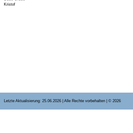
Kristof
E-Mail Strato
Jahr 2015 - 2019
Vorstände
Jugendausbildung
HiDrive Strato
Jahr 2020 bis
Dirigenten
Letzte Aktualisierung: 25.06.2026 | Alle Rechte vorbehalten | © 2026