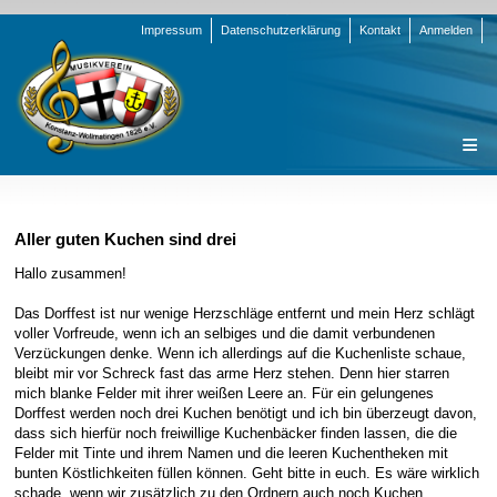
Navigation
Impressum
Datenschutzerklärung
Kontakt
Anmelden
überspringen
Navigation
Startseite
überspringen
Verein
Aller guten Kuchen sind drei
Orchester
Vorstand
Hallo zusammen!
Nachrichten
Team Jugend
Stammorchester
Das Dorffest ist nur wenige Herzschläge entfernt und mein Herz schlägt
voller Vorfreude, wenn ich an selbiges und die damit verbundenen
Termine
Funktionsträger
Jugendkapelle
Startseite
Verzückungen denke. Wenn ich allerdings auf die Kuchenliste schaue,
bleibt mir vor Schreck fast das arme Herz stehen. Denn hier starren
Presse
Satzung/Ordnungen
Instrumenten-Serie
Stammorchester
mich blanke Felder mit ihrer weißen Leere an. Für ein gelungenes
Geschichte
Formulare
Jugendkapelle
Jahr 2000 - 2004
Dorffest werden noch drei Kuchen benötigt und ich bin überzeugt davon,
dass sich hierfür noch freiwillige Kuchenbäcker finden lassen, die die
Sponsoren
Interne Infos
Jahr 2005 - 2009
Bilder
Felder mit Tinte und ihrem Namen und die leeren Kuchentheken mit
bunten Köstlichkeiten füllen können. Geht bitte in euch. Es wäre wirklich
Newsletter
Jahr 2010 - 2014
Chronik
Stammorchester
schade, wenn wir zusätzlich zu den Ordnern auch noch Kuchen