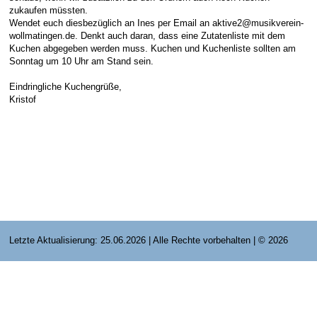
zukaufen müssten.
E-Mail Strato
Jahr 2015 - 2019
Vorstände
Jugendausbildung
Wendet euch diesbezüglich an Ines per Email an aktive2@musikverein-
wollmatingen.de. Denkt auch daran, dass eine Zutatenliste mit dem
HiDrive Strato
Jahr 2020 bis
Dirigenten
Kuchen abgegeben werden muss. Kuchen und Kuchenliste sollten am
Sonntag um 10 Uhr am Stand sein.
Eindringliche Kuchengrüße,
Kristof
Letzte Aktualisierung: 25.06.2026 | Alle Rechte vorbehalten | © 2026