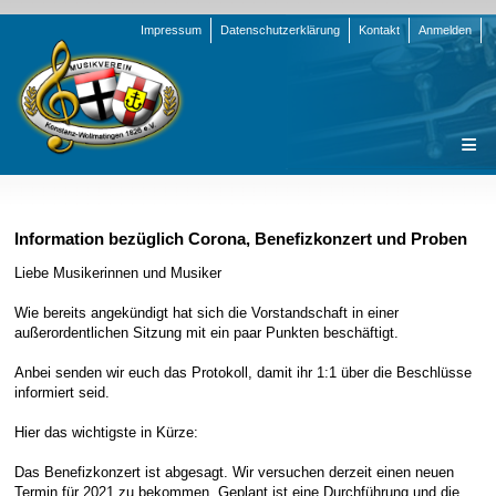
Navigation
Impressum
Datenschutzerklärung
Kontakt
Anmelden
überspringen
Navigation
Startseite
überspringen
Verein
Information bezüglich Corona, Benefizkonzert und Proben
Orchester
Vorstand
Liebe Musikerinnen und Musiker
Nachrichten
Team Jugend
Stammorchester
Wie bereits angekündigt hat sich die Vorstandschaft in einer
außerordentlichen Sitzung mit ein paar Punkten beschäftigt.
Termine
Funktionsträger
Jugendkapelle
Startseite
Anbei senden wir euch das Protokoll, damit ihr 1:1 über die Beschlüsse
Presse
Satzung/Ordnungen
Instrumenten-Serie
Stammorchester
informiert seid.
Geschichte
Formulare
Jugendkapelle
Jahr 2000 - 2004
Hier das wichtigste in Kürze:
Sponsoren
Interne Infos
Jahr 2005 - 2009
Bilder
Das Benefizkonzert ist abgesagt. Wir versuchen derzeit einen neuen
Newsletter
Jahr 2010 - 2014
Chronik
Stammorchester
Termin für 2021 zu bekommen. Geplant ist eine Durchführung und die