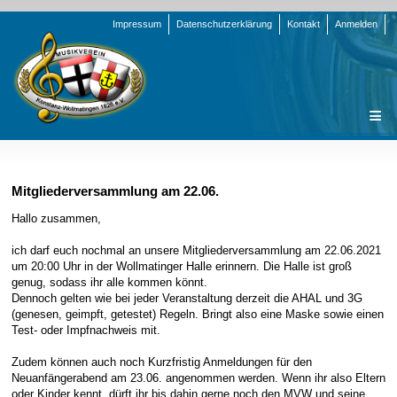
Navigation
Impressum
Datenschutzerklärung
Kontakt
Anmelden
überspringen
Navigation
Startseite
überspringen
Verein
Mitgliederversammlung am 22.06.
Orchester
Vorstand
Hallo zusammen,
Nachrichten
Team Jugend
Stammorchester
ich darf euch nochmal an unsere Mitgliederversammlung am 22.06.2021
um 20:00 Uhr in der Wollmatinger Halle erinnern. Die Halle ist groß
Termine
Funktionsträger
Jugendkapelle
Startseite
genug, sodass ihr alle kommen könnt.
Dennoch gelten wie bei jeder Veranstaltung derzeit die AHAL und 3G
Presse
Satzung/Ordnungen
Instrumenten-Serie
Stammorchester
(genesen, geimpft, getestet) Regeln. Bringt also eine Maske sowie einen
Geschichte
Formulare
Jugendkapelle
Jahr 2000 - 2004
Test- oder Impfnachweis mit.
Sponsoren
Interne Infos
Jahr 2005 - 2009
Bilder
Zudem können auch noch Kurzfristig Anmeldungen für den
Neuanfängerabend am 23.06. angenommen werden. Wenn ihr also Eltern
Newsletter
Jahr 2010 - 2014
Chronik
Stammorchester
oder Kinder kennt, dürft ihr bis dahin gerne noch den MVW und seine