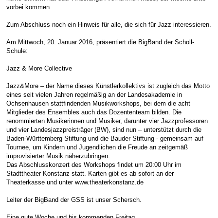
vorbei kommen.
E-Mail Strato
Jahr 2015 - 2019
Vorstände
Jugendausbildung
Zum Abschluss noch ein Hinweis für alle, die sich für Jazz interessieren.
HiDrive Strato
Jahr 2020 bis
Dirigenten
Am Mittwoch, 20. Januar 2016, präsentiert die BigBand der Scholl-
Schule:
Jazz & More Collective
Jazz&More – der Name dieses Künstlerkollektivs ist zugleich das Motto
eines seit vielen Jahren regelmäßig an der Landesakademie in
Ochsenhausen stattfindenden Musikworkshops, bei dem die acht
Mitglieder des Ensembles auch das Dozententeam bilden. Die
renommierten Musikerinnen und Musiker, darunter vier Jazzprofessoren
und vier Landesjazzpreisträger (BW), sind nun – unterstützt durch die
Baden-Württemberg Stiftung und die Bauder Stiftung - gemeinsam auf
Tournee, um Kindern und Jugendlichen die Freude an zeitgemäß
improvisierter Musik näherzubringen.
Das Abschlusskonzert des Workshops findet um 20:00 Uhr im
Stadttheater Konstanz statt. Karten gibt es ab sofort an der
Theaterkasse und unter www.theaterkonstanz.de
Leiter der BigBand der GSS ist unser Schersch.
Eine gute Woche und bis kommenden Freitag.