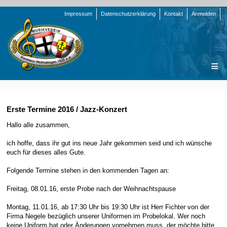
Navigation
Impressum
Datenschutzerklärung
Kontakt
Anmelden
überspringen
Navigation
Startseite
überspringen
Verein
Erste Termine 2016 / Jazz-Konzert
Orchester
Vorstand
Hallo alle zusammen,
Nachrichten
Team Jugend
Stammorchester
ich hoffe, dass ihr gut ins neue Jahr gekommen seid und ich wünsche
euch für dieses alles Gute.
Termine
Funktionsträger
Jugendkapelle
Startseite
Folgende Termine stehen in den kommenden Tagen an:
Presse
Satzung/Ordnungen
Instrumenten-Serie
Stammorchester
Geschichte
Formulare
Jugendkapelle
Jahr 2000 - 2004
Freitag, 08.01.16, erste Probe nach der Weihnachtspause
Sponsoren
Interne Infos
Jahr 2005 - 2009
Bilder
Montag, 11.01.16, ab 17:30 Uhr bis 19:30 Uhr ist Herr Fichter von der
Firma Negele bezüglich unserer Uniformen im Probelokal. Wer noch
Newsletter
Jahr 2010 - 2014
Chronik
Stammorchester
keine Uniform hat oder Änderungen vornehmen muss, der möchte bitte