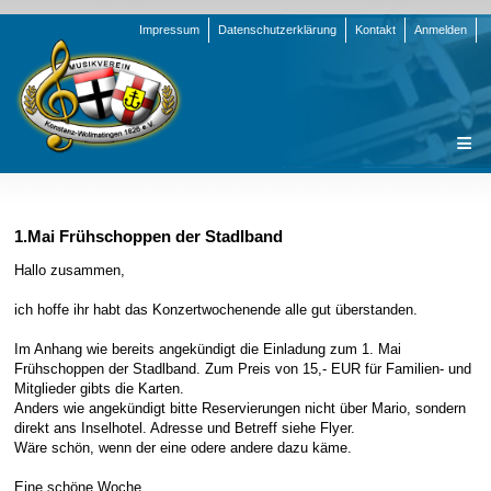
Navigation
Impressum
Datenschutzerklärung
Kontakt
Anmelden
überspringen
Navigation
Startseite
überspringen
Verein
1.Mai Frühschoppen der Stadlband
Orchester
Vorstand
Hallo zusammen,
Nachrichten
Team Jugend
Stammorchester
ich hoffe ihr habt das Konzertwochenende alle gut überstanden.
Termine
Funktionsträger
Jugendkapelle
Startseite
Im Anhang wie bereits angekündigt die Einladung zum 1. Mai
Frühschoppen der Stadlband. Zum Preis von 15,- EUR für Familien- und
Presse
Satzung/Ordnungen
Instrumenten-Serie
Stammorchester
Mitglieder gibts die Karten.
Geschichte
Formulare
Jugendkapelle
Jahr 2000 - 2004
Anders wie angekündigt bitte Reservierungen nicht über Mario, sondern
direkt ans Inselhotel. Adresse und Betreff siehe Flyer.
Sponsoren
Interne Infos
Jahr 2005 - 2009
Bilder
Wäre schön, wenn der eine odere andere dazu käme.
Newsletter
Jahr 2010 - 2014
Chronik
Stammorchester
Eine schöne Woche