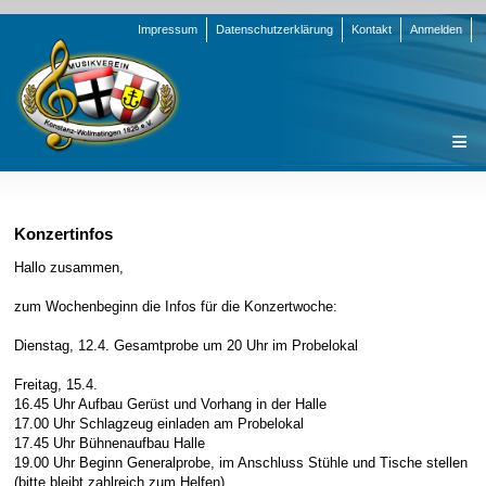
Navigation
Impressum
Datenschutzerklärung
Kontakt
Anmelden
überspringen
Navigation
Startseite
überspringen
Verein
Konzertinfos
Orchester
Vorstand
Hallo zusammen,
Nachrichten
Team Jugend
Stammorchester
zum Wochenbeginn die Infos für die Konzertwoche:
Termine
Funktionsträger
Jugendkapelle
Startseite
Dienstag, 12.4. Gesamtprobe um 20 Uhr im Probelokal
Presse
Satzung/Ordnungen
Instrumenten-Serie
Stammorchester
Freitag, 15.4.
Geschichte
Formulare
Jugendkapelle
Jahr 2000 - 2004
16.45 Uhr Aufbau Gerüst und Vorhang in der Halle
17.00 Uhr Schlagzeug einladen am Probelokal
Sponsoren
Interne Infos
Jahr 2005 - 2009
Bilder
17.45 Uhr Bühnenaufbau Halle
19.00 Uhr Beginn Generalprobe, im Anschluss Stühle und Tische stellen
Newsletter
Jahr 2010 - 2014
Chronik
Stammorchester
(bitte bleibt zahlreich zum Helfen)