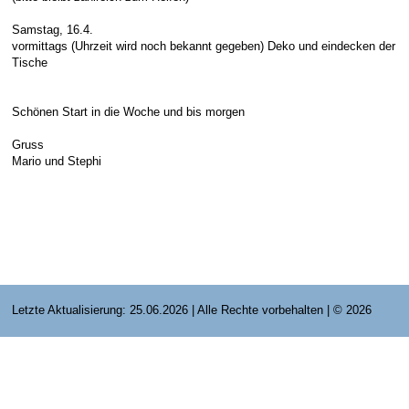
E-Mail Strato
Jahr 2015 - 2019
Vorstände
Jugendausbildung
Samstag, 16.4.
vormittags (Uhrzeit wird noch bekannt gegeben) Deko und eindecken der
HiDrive Strato
Jahr 2020 bis
Dirigenten
Tische
Schönen Start in die Woche und bis morgen
Gruss
Mario und Stephi
Letzte Aktualisierung: 25.06.2026 | Alle Rechte vorbehalten | © 2026