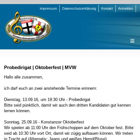
Navigation
Impressum
Datenschutzerklärung
Kontakt
Anmelden
überspringen
Navigation
Startseite
überspringen
Verein
Probedirigat | Oktoberfest | MVW
Orchester
Vorstand
Hallo alle zusammen,
Nachrichten
Team Jugend
Stammorchester
ich darf euch an zwei anstehende Termine erinnern:
Termine
Funktionsträger
Jugendkapelle
Startseite
Dienstag, 13.09.16, um 19:30 Uhr - Probedirigat
Bitte seid pünktlich, damit wir auch den dritten Kandidaten gut kennen
Presse
Satzung/Ordnungen
Instrumenten-Serie
Stammorchester
lernen können.
Geschichte
Formulare
Jugendkapelle
Jahr 2000 - 2004
Sonntag, 25.09.16 - Konstanzer Oktoberfest
Sponsoren
Interne Infos
Jahr 2005 - 2009
Bilder
Wir spielen ab 11:00 Uhr den Frühschoppen auf dem Oktober fest. Bitte
seid ab 10:30 Uhr vort Ort, damit wir zügig aufbauen können. Wir treten
Newsletter
Jahr 2010 - 2014
Chronik
Stammorchester
in Tracht auf (Alternativ: Jeans und weißes Hemd/Bluse)