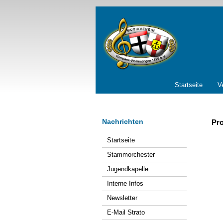
Navigation
Startseite
V
überspringen
Nachrichten
Pr
Navigation
Startseite
überspringen
Stammorchester
Jugendkapelle
Interne Infos
Newsletter
E-Mail Strato