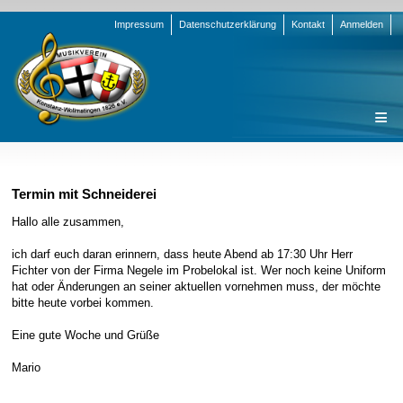
Navigation
Impressum
Datenschutzerklärung
Kontakt
Anmelden
überspringen
Navigation
Startseite
überspringen
Verein
Termin mit Schneiderei
Orchester
Vorstand
Hallo alle zusammen,
Nachrichten
Team Jugend
Stammorchester
ich darf euch daran erinnern, dass heute Abend ab 17:30 Uhr Herr
Fichter von der Firma Negele im Probelokal ist. Wer noch keine Uniform
Termine
Funktionsträger
Jugendkapelle
Startseite
hat oder Änderungen an seiner aktuellen vornehmen muss, der möchte
bitte heute vorbei kommen.
Presse
Satzung/Ordnungen
Instrumenten-Serie
Stammorchester
Geschichte
Formulare
Jugendkapelle
Jahr 2000 - 2004
Eine gute Woche und Grüße
Sponsoren
Interne Infos
Jahr 2005 - 2009
Bilder
Mario
Newsletter
Jahr 2010 - 2014
Chronik
Stammorchester