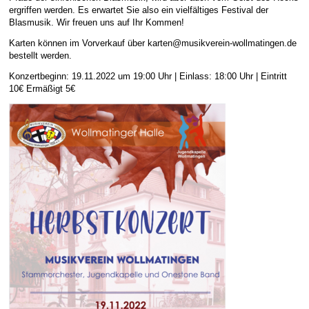
ergriffen werden. Es erwartet Sie also ein vielfältiges Festival der
E-Mail Strato
Jahr 2015 - 2019
Vorstände
Jugendausbildung
Blasmusik. Wir freuen uns auf Ihr Kommen!
HiDrive Strato
Jahr 2020 bis
Dirigenten
Karten können im Vorverkauf über karten@musikverein-wollmatingen.de
bestellt werden.
Konzertbeginn: 19.11.2022 um 19:00 Uhr | Einlass: 18:00 Uhr | Eintritt
10€ Ermäßigt 5€