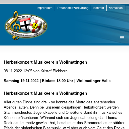
Navigation
Impressum
Datenschutzerklärung
Kontakt
Anmelden
überspringen
Navigation
Startseite
überspringen
Verein
Herbstkonzert Musikverein Wollmatingen
Orchester
Vorstand
08.11.2022 12:05
von Kristof Eichhorn
Nachrichten
Team Jugend
Stammorchester
Samstag 19.11.2022 | Einlass 18:00 Uhr | Wollmatinger Halle
Termine
Funktionsträger
Jugendkapelle
Startseite
Herbstkonzert Musikverein Wollmatingen
Presse
Satzung/Ordnungen
Instrumenten-Serie
Stammorchester
Aller guten Dinge sind drei - so könnte das Motto des anstehenden
Geschichte
Formulare
Jugendkapelle
Jahr 2000 - 2004
Abends lauten. Denn bei unserem diesjährigen Herbstkonzert werden
Stammorchester, Jugendkapelle und OneStone Band ihr musikalisches
Sponsoren
Interne Infos
Jahr 2005 - 2009
Bilder
Können präsentieren. Während sich die Jugendabteilung das Thema
Rock als Leitmotiv gewählt hat, beschreitet das Stammorchester stärker
Newsletter
Jahr 2010 - 2014
Chronik
Stammorchester
Pfade der sinfonischen Blasmusik, wird aber auch vom Geist des Rocks