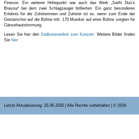
Finesse. Ein weiterer Höhepunkt war auch das Werk „Sarfri Duo’s
E-Mail Strato
Jahr 2015 - 2019
Vorstände
Jugendausbildung
Bravour“ bei dem zwei Schlagzeuger brillierten. Ein ganz besonderes
Erlebnis für die Zuhörerinnen und Zuhörer ist es, wenn zum Ende der
HiDrive Strato
Jahr 2020 bis
Dirigenten
Gestamchor auf die Bühne tritt. 170 Musiker auf einer Bühne sorgten für
Gänsehautstimmung.
Lesen Sie hier den
Südkurierartikel zum Konzert
. Weitere Bilder finden
Sie
hier
.
Letzte Aktualisierung: 25.06.2026 | Alle Rechte vorbehalten | © 2026