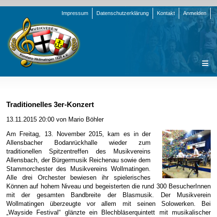
Navigation
Impressum
Datenschutzerklärung
Kontakt
Anmelden
überspringen
Navigation
Startseite
überspringen
Verein
Traditionelles 3er-Konzert
Orchester
Vorstand
13.11.2015 20:00
von Mario Böhler
Nachrichten
Team Jugend
Stammorchester
Am Freitag, 13. November 2015, kam es in der
Allensbacher Bodanrückhalle wieder zum
Termine
Funktionsträger
Jugendkapelle
Startseite
traditionellen Spitzentreffen des Musikvereins
Allensbach, der Bürgermusik Reichenau sowie dem
Presse
Satzung/Ordnungen
Instrumenten-Serie
Stammorchester
Stammorchester des Musikvereins Wollmatingen.
Alle drei Orchester bewiesen ihr spielerisches
Geschichte
Formulare
Jugendkapelle
Jahr 2000 - 2004
Können auf hohem Niveau und begeisterten die rund 300 BesucherInnen
mit der gesamten Bandbreite der Blasmusik. Der Musikverein
Sponsoren
Interne Infos
Jahr 2005 - 2009
Bilder
Wollmatingen überzeugte vor allem mit seinen Solowerken. Bei
Newsletter
Jahr 2010 - 2014
Chronik
Stammorchester
„Wayside Festival“ glänzte ein Blechbläserquintett mit musikalischer