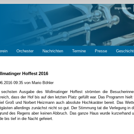
Navigation
Impressum
überspring
erein
Orchester
Nachrichten
Termine
Presse
Geschicht
lmatinger Hoffest 2016
06.2016 09:35
von Mario Böhler
 sechsten Ausgabe des Wollmatinger Hoffest strömten die Besucherinn
lreich, dass der Hof bis auf den letzten Platz gefüllt war. Das Programm hielt
iel Groß und Norbert Heizmann auch absolute Hochkaräter bereit. Das Wett
tgästen allerdings zunächst nicht so gut. Der Stimmung tat die Verlegung in 
grund des Regens aber keinen Abbruch. Das ganze Haus wurde kurzerhand um
e bis tief in die Nacht gefeiert.