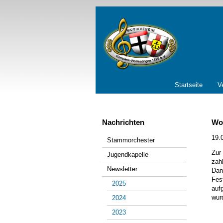
Navigation
Startseite
V
überspringen
Nachrichten
Wol
Navigation
19.
Stammorchester
überspringen
Zur
Jugendkapelle
zah
Newsletter
Dan
Fes
2025
auf
wurd
2024
2023